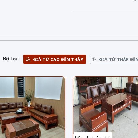
Bộ Lọc:
GIÁ TỪ CAO ĐẾN THẤP
GIÁ TỪ THẤP ĐẾ