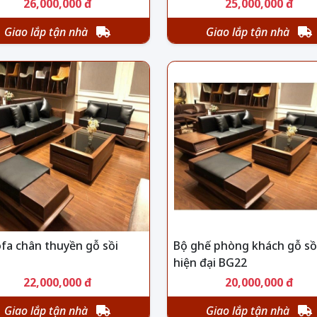
26,000,000 đ
25,000,000 đ
Giao lắp tận nhà
Giao lắp tận nhà
fa chân thuyền gỗ sồi
Bộ ghế phòng khách gỗ sồ
hiện đại BG22
22,000,000 đ
20,000,000 đ
Giao lắp tận nhà
Giao lắp tận nhà