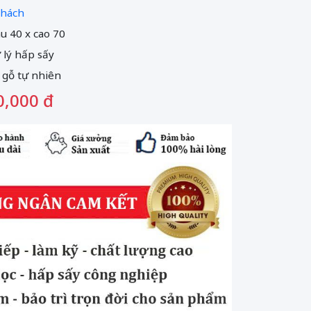
hách
âu 40 x cao 70
ử lý hấp sấy
 gỗ tự nhiên
0,000 đ