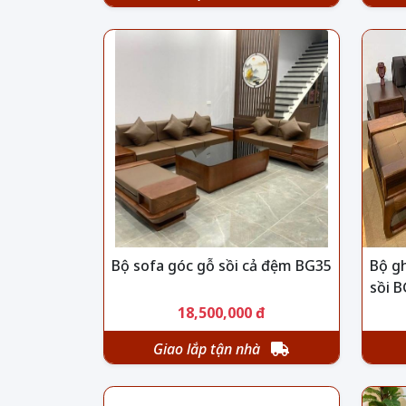
Bộ sofa góc gỗ sồi cả đệm BG35
Bộ g
sồi 
18,500,000 đ
Giao lắp tận nhà