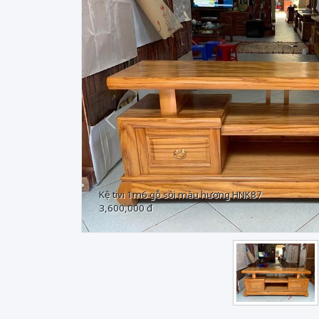
Trước
Kệ tivi 1m6 gỗ sồi màu hương HNK87
3,600,000 đ