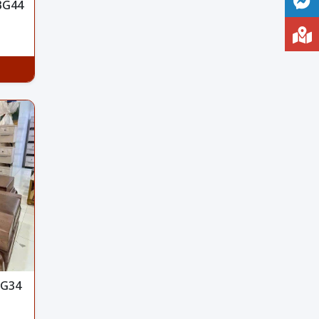
BG44
BG34