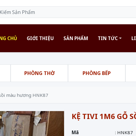
NG CHỦ
GIỚI THIỆU
SẢN PHẨM
TIN TỨC
L
H
PHÒNG THỜ
PHÒNG BẾP
ỗ sồi màu hương HNK87
KỆ TIVI 1M6 GỖ
Mã
: HNK87