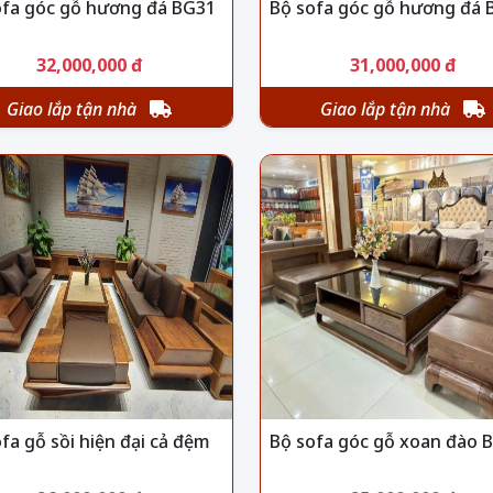
ofa góc gỗ hương đá BG31
Bộ sofa góc gỗ hương đá 
32,000,000 đ
31,000,000 đ
Giao lắp tận nhà
Giao lắp tận nhà
fa gỗ sồi hiện đại cả đệm
Bộ sofa góc gỗ xoan đào 