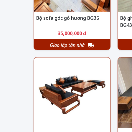
Bộ sofa góc gỗ hương BG36
Bộ g
BG43
35,000,000 đ
Giao lắp tận nhà