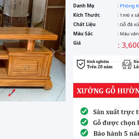
Danh Mục
:
Phòng K
Kích Thước
: 1m6 x s
Chất Liệu
: Gỗ đã x
Màu Sắc
: Màu vân
Giá
: 3,60
Sau