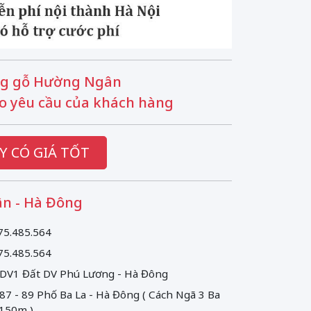
g gỗ Hường Ngân
o yêu cầu của khách hàng
Y CÓ GIÁ TỐT
n - Hà Đông
75.485.564
75.485.564
 DV1 Đất DV Phú Lương - Hà Đông
 87 - 89 Phố Ba La - Hà Đông ( Cách Ngã 3 Ba
 150m )