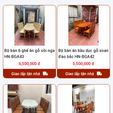
Bộ bàn 6 ghế ăn gỗ sồi nga
Bộ bàn ăn bầu dục gỗ xoan
HN-BGA43
đào bắc HN-BGA42
6,500,000 đ
5,500,000 đ
Giao lắp tận nhà
Giao lắp tận nhà