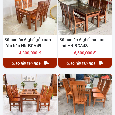
Bộ bàn ăn 6 ghế gỗ xoan
Bộ bàn ăn 6 ghế màu óc
đào bắc HN-BGA49
chó HN-BGA48
4,800,000 đ
6,500,000 đ
Giao lắp tận nhà
Giao lắp tận nhà