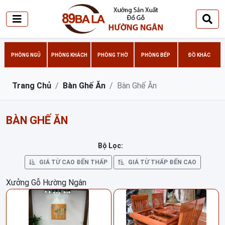
PHÒNG NGỦ
PHÒNG KHÁCH
PHÒNG THỜ
PHÒNG BẾP
ĐỒ KHÁC
Trang Chủ
Bàn Ghế Ăn
Bàn Ghế Ăn
BÀN GHẾ ĂN
Bộ Lọc:
GIÁ TỪ CAO ĐẾN THẤP
GIÁ TỪ THẤP ĐẾN CAO
Xưởng Gỗ Hường Ngân