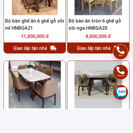
Bộ bàn ghế ăn 6 ghế gỗ sồi
Bộ bàn ăn tròn 6 ghế gỗ
mĩ HNBGA21
sồi nga HNBGA20
11,800,000 đ
8,800,000 đ
Giao lắp tận nhà
Giao lắp tận nhà
Vina
Viettel
Bộ bàn ghế ăn 6 ghế gỗ
Bộ bàn 6 ghế ăn gỗ sồi
cherry nhập HNBGA19
hiện đại HNBGA18
7,500,000 đ
7,300,000 đ