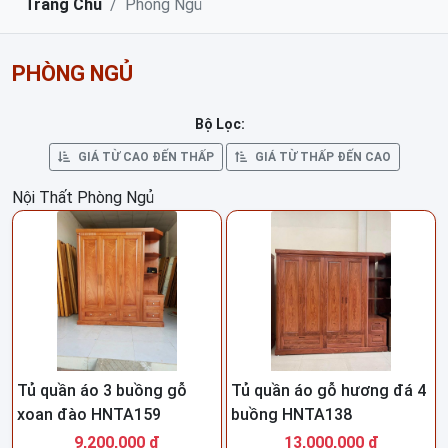
Trang Chủ
Phòng Ngủ
PHÒNG NGỦ
Bộ Lọc:
GIÁ TỪ CAO ĐẾN THẤP
GIÁ TỪ THẤP ĐẾN CAO
Nội Thất Phòng Ngủ
Tủ quần áo 3 buồng gỗ
Tủ quần áo gỗ hương đá 4
xoan đào HNTA159
buồng HNTA138
9,200,000 đ
13,000,000 đ