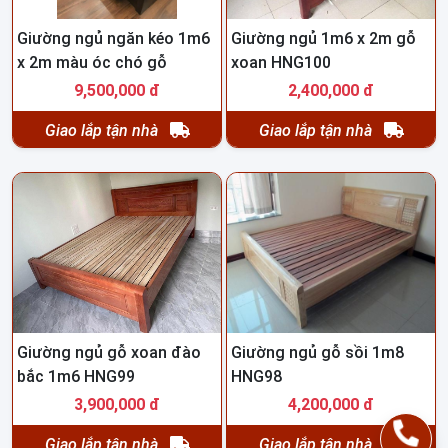
Giường ngủ ngăn kéo 1m6
Giường ngủ 1m6 x 2m gỗ
x 2m màu óc chó gỗ
xoan HNG100
hương HNG101
9,500,000 đ
2,400,000 đ
Giao lắp tận nhà
Giao lắp tận nhà
Giường ngủ gỗ xoan đào
Giường ngủ gỗ sồi 1m8
bắc 1m6 HNG99
HNG98
3,900,000 đ
4,200,000 đ
Giao lắp tận nhà
Giao lắp tận nhà