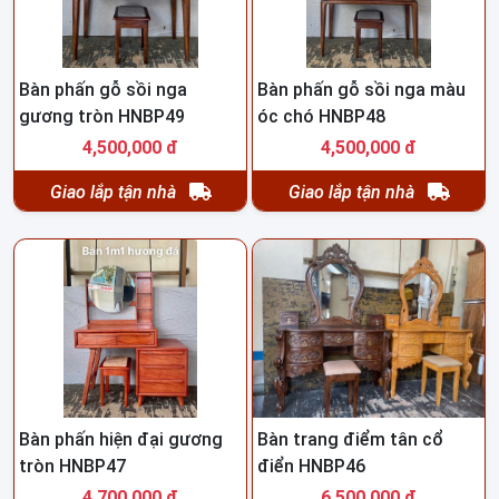
Bàn phấn gỗ sồi nga
Bàn phấn gỗ sồi nga màu
gương tròn HNBP49
óc chó HNBP48
4,500,000 đ
4,500,000 đ
Giao lắp tận nhà
Giao lắp tận nhà
Bàn phấn hiện đại gương
Bàn trang điểm tân cổ
tròn HNBP47
điển HNBP46
4,700,000 đ
6,500,000 đ