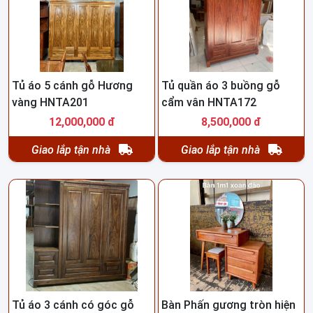
Tủ áo 5 cánh gỗ Hương
Tủ quần áo 3 buồng gỗ
vàng HNTA201
cẩm vân HNTA172
12,000,000 đ
8,500,000 đ
Giao lắp tận nhà
Giao lắp tận nhà
Tủ áo 3 cánh có góc gỗ
Bàn Phấn gương tròn hiện