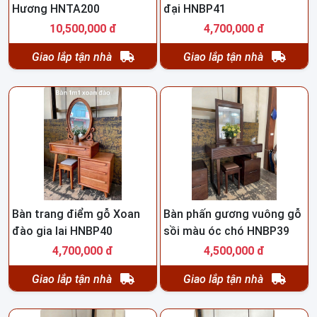
Hương HNTA200
đại HNBP41
10,500,000 đ
4,700,000 đ
Giao lắp tận nhà
Giao lắp tận nhà
Bàn trang điểm gỗ Xoan
Bàn phấn gương vuông gỗ
đào gia lai HNBP40
sồi màu óc chó HNBP39
4,700,000 đ
4,500,000 đ
Giao lắp tận nhà
Giao lắp tận nhà