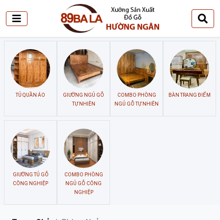
TỦ QUẦN ÁO
GIƯỜNG NGỦ GỖ
COMBO PHÒNG
BÀN TRANG ĐIỂM
TỰ NHIÊN
NGỦ GỖ TỰ NHIÊN
GIƯỜNG TỦ GỖ
COMBO PHÒNG
CÔNG NGHIỆP
NGỦ GỖ CÔNG
NGHIỆP