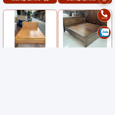
Vina
Viettel
Giường ngủ gỗ hương
Giường ngủ gỗ hương màu
vàng 1m6 x2m HNG97
óc chó 1m8 HNG95
8,300,000 đ
8,300,000 đ
Giao lắp tận nhà
Giao lắp tận nhà