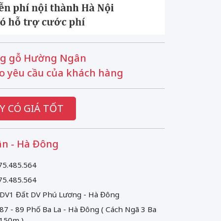
g gỗ Hường Ngân
o yêu cầu của khách hàng
Y CÓ GIÁ TỐT
n - Hà Đông
75.485.564
75.485.564
 DV1 Đất DV Phú Lương - Hà Đông
 87 - 89 Phố Ba La - Hà Đông ( Cách Ngã 3 Ba
 150m )