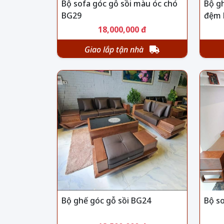
Bộ sofa góc gỗ sồi màu óc chó
Bộ gh
BG29
đệm 
18,000,000 đ
Giao lắp tận nhà
Bộ ghế góc gỗ sồi BG24
Bộ s