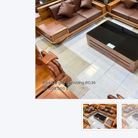
Trước
Bộ sofa góc gỗ hương BG36
35,000,000 đ