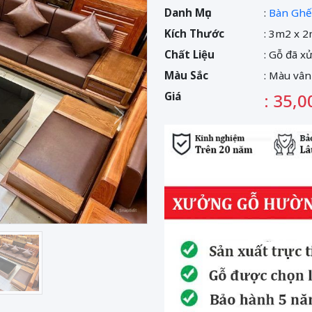
Danh Mục
:
Bàn Ghế
Kích Thước
: 3m2 x 2
Chất Liệu
: Gỗ đã x
Màu Sắc
: Màu vân
Giá
: 35,0
Sau