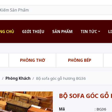
NG CHỦ
GIỚI THIỆU
SẢN PHẨM
TIN TỨC
L
H
PHÒNG THỜ
PHÒNG BẾP
Phòng Khách
Bộ sofa góc gỗ hương BG36
BỘ SOFA GÓC GỖ
Mã
: BG36