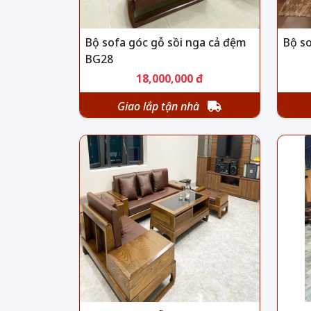
Bộ sofa góc gỗ sồi nga cả đệm
Bộ s
BG28
18,000,000 đ
Giao lắp tận nhà