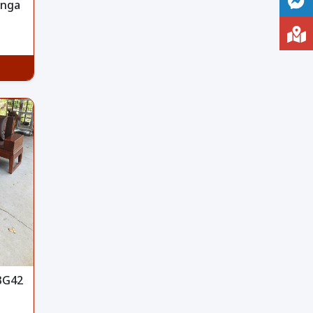
 nga
 BG42