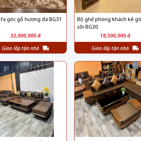
ofa góc gỗ hương đá BG31
Bộ ghế phòng khách kê gó
sồi BG30
32,000,000 đ
18,500,000 đ
Giao lắp tận nhà
Giao lắp tận nhà