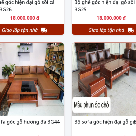
ế góc hiện đại gỗ sồi cả
Bộ ghế góc hiện đại gỗ sồi
BG26
BG25
18,000,000 đ
18,000,000 đ
Giao lắp tận nhà
Giao lắp tận nhà
ofa góc gỗ hương đá BG44
Bộ sofa góc hiện đại gỗ gụ