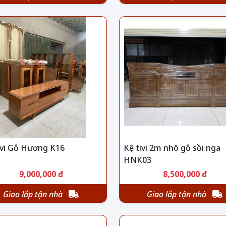
ivi Gỗ Hương K16
Kệ tivi 2m nhô gỗ sồi nga
HNK03
9,000,000 đ
8,500,000 đ
Giao lắp tận nhà
Giao lắp tận nhà