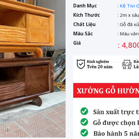
Danh Mục
:
Kệ Tivi G
Kích Thước
: 2m x sâ
Chất Liệu
: Gỗ đã x
Màu Sắc
: Màu vân
Giá
: 4,80
Sau