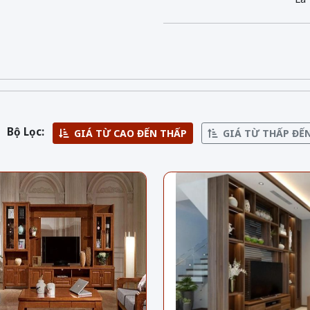
Bộ Lọc:
GIÁ TỪ CAO ĐẾN THẤP
GIÁ TỪ THẤP ĐẾ