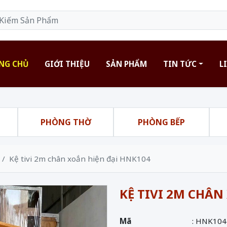
NG CHỦ
GIỚI THIỆU
SẢN PHẨM
TIN TỨC
L
H
PHÒNG THỜ
PHÒNG BẾP
Kệ tivi 2m chân xoắn hiện đại HNK104
KỆ TIVI 2M CHÂN
Mã
: HNK104