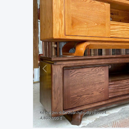
Trước
Kệ tivi 2m chân xoắn hiện đại HNK104
4,800,000 đ