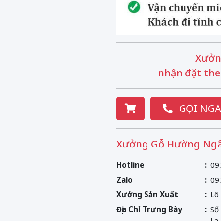
Xưởn
nhận đặt the
GỌI NGA
Xưởng Gỗ Hường Ngâ
Hotline
09
Zalo
09
Xưởng Sản Xuất
Lô
Địa Chỉ Trưng Bày
Số
La