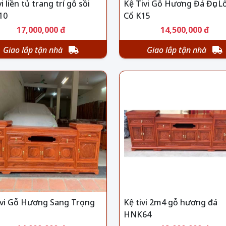
vi liền tủ trang trí gỗ sồi
Kệ Tivi Gỗ Hương Đá Đục Lố
10
Cổ K15
17,000,000 đ
14,500,000 đ
Giao lắp tận nhà
Giao lắp tận nhà
ivi Gỗ Hương Sang Trọng
Kệ tivi 2m4 gỗ hương đá
HNK64