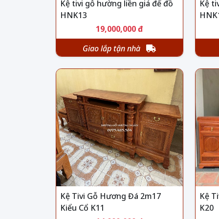
Kệ tivi gỗ hường liền giá để đồ
Kệ ti
HNK13
HNK
19,000,000 đ
Giao lắp tận nhà
Kệ Tivi Gỗ Hương Đá 2m17
Kệ T
Kiểu Cổ K11
K20