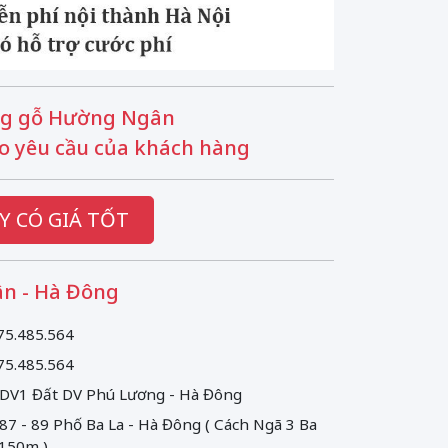
g gỗ Hường Ngân
o yêu cầu của khách hàng
Y CÓ GIÁ TỐT
n - Hà Đông
75.485.564
75.485.564
 DV1 Đất DV Phú Lương - Hà Đông
 87 - 89 Phố Ba La - Hà Đông ( Cách Ngã 3 Ba
 150m )