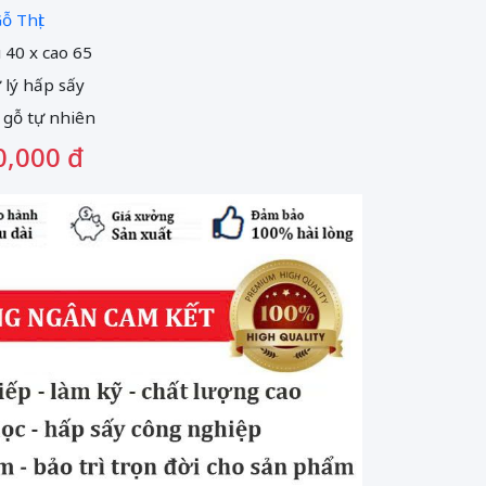
ỗ Thịt
u 40 x cao 65
ử lý hấp sấy
 gỗ tự nhiên
0,000 đ