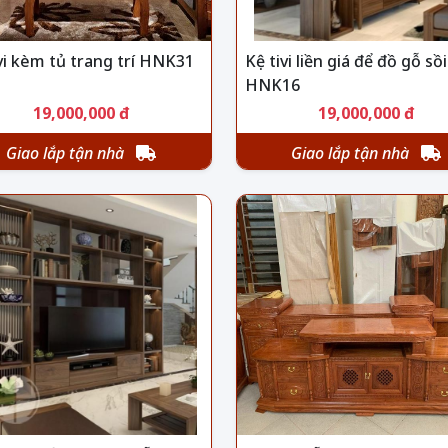
vi kèm tủ trang trí HNK31
Kệ tivi liền giá để đồ gỗ sồi
HNK16
19,000,000 đ
19,000,000 đ
Giao lắp tận nhà
Giao lắp tận nhà