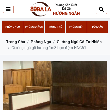
PHÒNG NGỦ
PHÒNG KHÁCH
PHÒNG THỜ
PHÒNG BẾP
ĐỒ KHÁC
Trang Chủ
Phòng Ngủ
Giường Ngủ Gỗ Tự Nhiên
Giường ngủ gỗ hương 1m8 bọc đệm HNG61