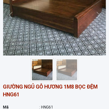
Trước
Sau
Giường ngủ gỗ hương 1m8 bọc đệm HNG61
9,000,000 đ
GIƯỜNG NGỦ GỖ HƯƠNG 1M8 BỌC ĐỆM
HNG61
Mã
: HNG61