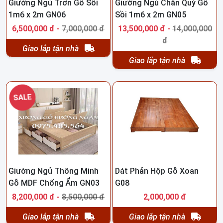
Giường Ngủ Trơn Gỗ Sồi
Giường Ngủ Chân Quỳ Gỗ
1m6 x 2m GN06
Sồi 1m6 x 2m GN05
6,500,000 đ -
7,000,000 đ
13,500,000 đ -
14,000,000
đ
Giao lắp tận nhà
Giao lắp tận nhà
SALE
Giường Ngủ Thông Minh
Dát Phản Hộp Gỗ Xoan
Gỗ MDF Chống Ẩm GN03
G08
8,200,000 đ -
8,500,000 đ
2,000,000 đ
Giao lắp tận nhà
Giao lắp tận nhà