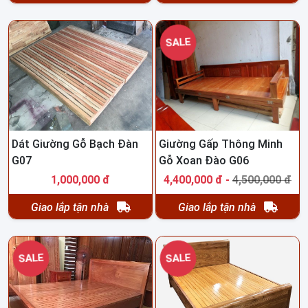
SALE
Dát Giường Gỗ Bạch Đàn
Giường Gấp Thông Minh
G07
Gỗ Xoan Đào G06
1,000,000 đ
4,400,000 đ -
4,500,000 đ
Giao lắp tận nhà
Giao lắp tận nhà
SALE
SALE