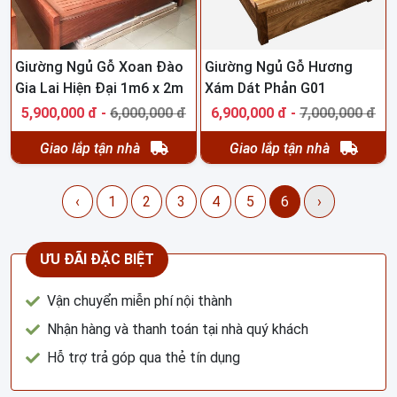
Giường Ngủ Gỗ Xoan Đào
Giường Ngủ Gỗ Hương
Gia Lai Hiện Đại 1m6 x 2m
Xám Dát Phản G01
G05
5,900,000 đ -
6,000,000 đ
6,900,000 đ -
7,000,000 đ
Giao lắp tận nhà
Giao lắp tận nhà
‹
1
2
3
4
5
6
›
ƯU ĐÃI ĐẶC BIỆT
Vận chuyển miễn phí nội thành
Nhận hàng và thanh toán tại nhà quý khách
Hỗ trợ trả góp qua thẻ tín dụng