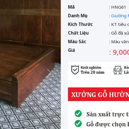
Mã
: HNG61
Danh Mục
:
Giường 
Kích Thước
: KT tiêu
Chất Liệu
: Gỗ đã x
Màu Sắc
: Màu vân
Giá
: 9,00
Sau