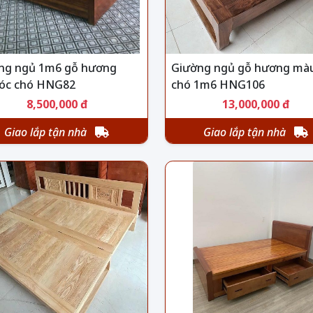
ng ngủ 1m6 gỗ hương
Giường ngủ gỗ hương mà
óc chó HNG82
chó 1m6 HNG106
8,500,000 đ
13,000,000 đ
Giao lắp tận nhà
Giao lắp tận nhà