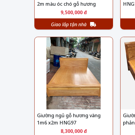
2m màu óc chó gỗ hương
HNG
HNG101
9,500,000 đ
Giao lắp tận nhà
Giường ngủ gỗ hương vàng
Giườ
1m6 x2m HNG97
phản
8,300,000 đ