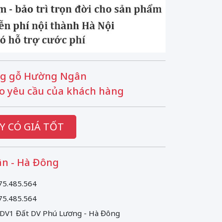
g gỗ Hường Ngân
o yêu cầu của khách hàng
Y CÓ GIÁ TỐT
n - Hà Đông
75.485.564
75.485.564
 DV1 Đất DV Phú Lương - Hà Đông