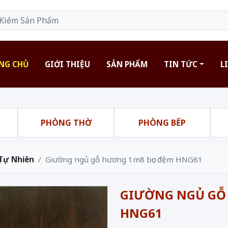
NG CHỦ
GIỚI THIỆU
SẢN PHẨM
TIN TỨC
L
H
PHÒNG THỜ
PHÒNG BẾP
Tự Nhiên
Giường ngủ gỗ hương 1m8 bọc đệm HNG61
GIƯỜNG NGỦ GỖ
HNG61