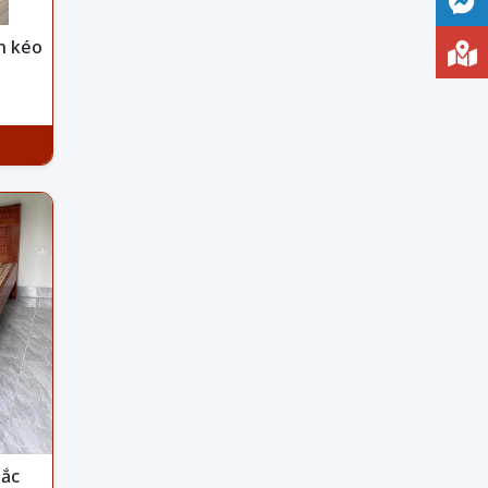
n kéo
bắc