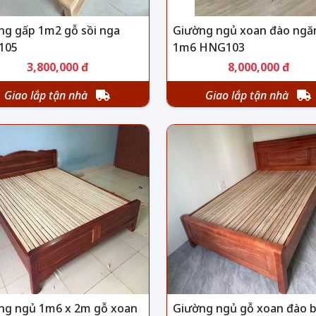
ng gấp 1m2 gỗ sồi nga
Giường ngủ xoan đào ngă
105
1m6 HNG103
3,800,000 đ
8,000,000 đ
Giao lắp tận nhà
Giao lắp tận nhà
ng ngủ 1m6 x 2m gỗ xoan
Giường ngủ gỗ xoan đào 