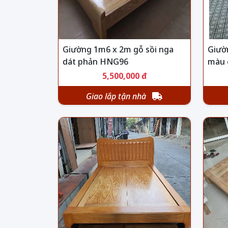
Giường 1m6 x 2m gỗ sồi nga
Giườ
dát phản HNG96
màu 
5,500,000 đ
Giao lắp tận nhà