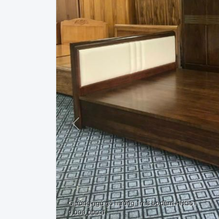
Trước
Giường ngủ gỗ hương 1m8 bọc đệm HNG61
9,000,000 đ