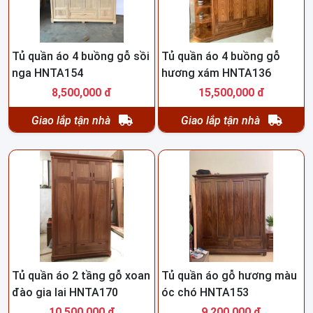
Tủ quần áo 4 buồng gỗ sồi
Tủ quần áo 4 buồng gỗ
nga HNTA154
hương xám HNTA136
8,500,000 đ
15,500,000 đ
Giao lắp tận nhà
Giao lắp tận nhà
Tủ quần áo 2 tầng gỗ xoan
Tủ quần áo gỗ hương màu
đào gia lai HNTA170
óc chó HNTA153
10,500,000 đ
9,200,000 đ