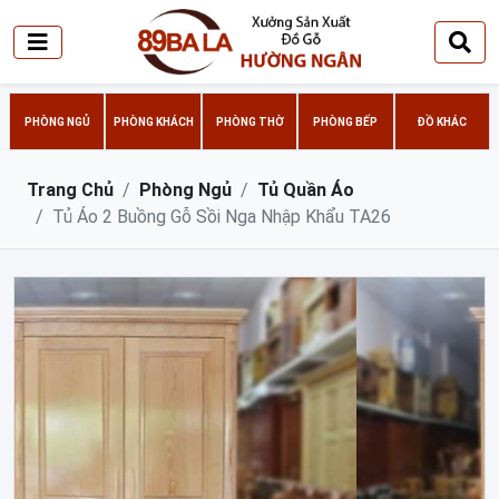
PHÒNG NGỦ
PHÒNG KHÁCH
PHÒNG THỜ
PHÒNG BẾP
ĐỒ KHÁC
Trang Chủ
Phòng Ngủ
Tủ Quần Áo
Tủ Áo 2 Buồng Gỗ Sồi Nga Nhập Khẩu TA26