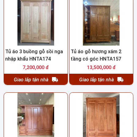
Tủ áo 3 buồng gỗ sồi nga
Tủ áo gỗ hương xám 2
nhập khẩu HNTA174
tầng có góc HNTA157
7,200,000 đ
13,500,000 đ
Giao lắp tận nhà
Giao lắp tận nhà