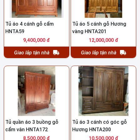
Tủ áo 4 cánh gỗ cẩm
Tủ áo 5 cánh gỗ Hương
HNTA59
vàng HNTA201
9,400,000 đ
12,000,000 đ
Giao lắp tận nhà
Giao lắp tận nhà
Tủ quần áo 3 buồng gỗ
Tủ áo 3 cánh có góc gỗ
cẩm vân HNTA172
Hương HNTA200
8,500,000 đ
10,500,000 đ