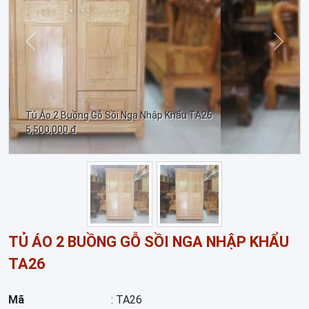
Trước
Sau
Tủ Áo 2 Buồng Gỗ Sồi Nga Nhập Khẩu TA26
5,500,000 đ
TỦ ÁO 2 BUỒNG GỖ SỒI NGA NHẬP KHẨU
TA26
Mã
: TA26