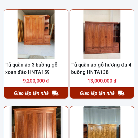
vận chuyển nội thành miễn phí .
Xưởng gỗ Hường Ngân cam kết :
- Sản phẩm nhà làm nên giá cạnh tranh nhất
- Đảm bảo chất gỗ, gỗ đã được hấp sấy chống co ngót,
chống mọt mối
- Bảo hành dài hạn
Thông Tin Liên Hệ :
Tủ quần áo 3 buồng gỗ
Tủ quần áo gỗ hương đá 4
xoan đào HNTA159
buồng HNTA138
- SHOWROOM 400m2 : Số 89 Ba La - Hà Đông - Hà Đông
9,200,000 đ
13,000,000 đ
- HN ( mặt đường )
- Xưởng SX : DV 4 Đất dịch vụ Phú Lãm - Hà Đông - HN
Giao lắp tận nhà
Giao lắp tận nhà
- ĐT/ZALO : 0975.485.564 ( Em Tuấn - 24/7 )