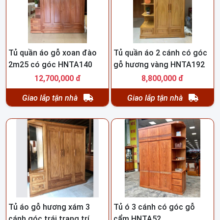
Tủ quần áo gỗ xoan đào
Tủ quần áo 2 cánh có góc
2m25 có góc HNTA140
gỗ hương vàng HNTA192
12,700,000 đ
8,800,000 đ
Giao lắp tận nhà
Giao lắp tận nhà
Tủ áo gỗ hương xám 3
Tủ ó 3 cánh có góc gỗ
cánh góc trái trang trí
cẩm HNTA52