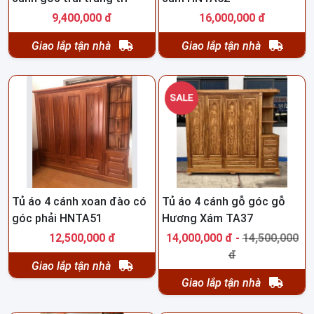
HNTA53
9,400,000 đ
16,000,000 đ
Giao lắp tận nhà
Giao lắp tận nhà
SALE
Tủ áo 4 cánh xoan đào có
Tủ áo 4 cánh gỗ góc gỗ
góc phải HNTA51
Hương Xám TA37
12,500,000 đ
14,000,000 đ -
14,500,000
đ
Giao lắp tận nhà
Giao lắp tận nhà