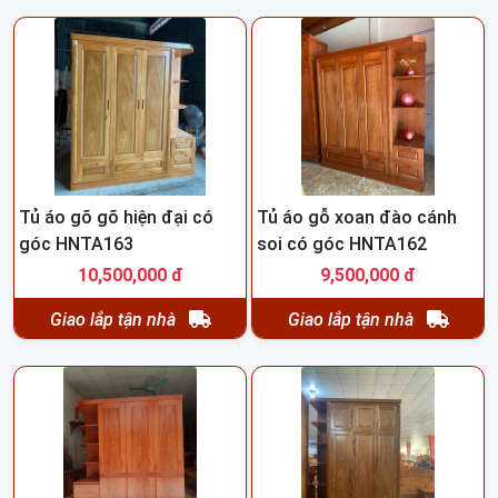
Tủ áo gõ gõ hiện đại có
Tủ áo gỗ xoan đào cánh
góc HNTA163
soi có góc HNTA162
10,500,000 đ
9,500,000 đ
Giao lắp tận nhà
Giao lắp tận nhà