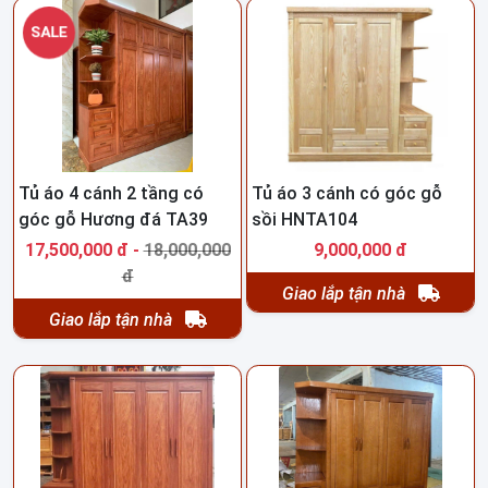
SALE
Tủ áo 4 cánh 2 tầng có
Tủ áo 3 cánh có góc gỗ
góc gỗ Hương đá TA39
sồi HNTA104
17,500,000 đ -
18,000,000
9,000,000 đ
đ
Giao lắp tận nhà
Giao lắp tận nhà