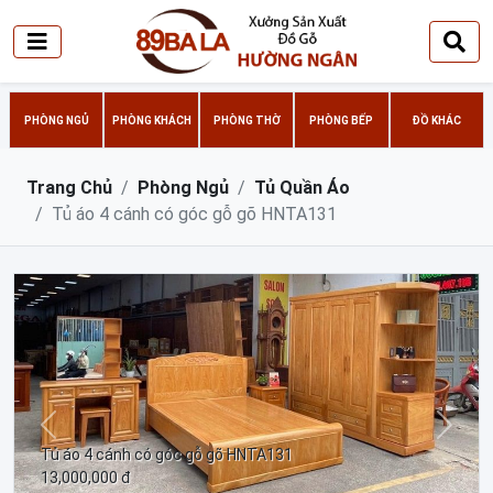
PHÒNG NGỦ
PHÒNG KHÁCH
PHÒNG THỜ
PHÒNG BẾP
ĐỒ KHÁC
Trang Chủ
Phòng Ngủ
Tủ Quần Áo
Tủ áo 4 cánh có góc gỗ gõ HNTA131
Trước
Sau
Tủ áo 4 cánh có góc gỗ gõ HNTA131
13,000,000 đ