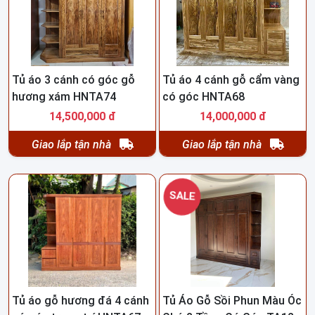
Tủ áo 3 cánh có góc gỗ
Tủ áo 4 cánh gỗ cẩm vàng
hương xám HNTA74
có góc HNTA68
14,500,000 đ
14,000,000 đ
Giao lắp tận nhà
Giao lắp tận nhà
SALE
Tủ áo gỗ hương đá 4 cánh
Tủ Áo Gỗ Sồi Phun Màu Óc