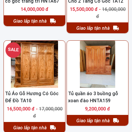
có góc trang trí HNTA67
Chó 2 Tầng Có Góc TA12
14,000,000 đ
15,500,000 đ -
16,000,000
đ
Giao lắp tận nhà
Giao lắp tận nhà
SALE
Tủ Áo Gỗ Hương Có Góc
Tủ quần áo 3 buồng gỗ
Để Đồ TA10
xoan đào HNTA159
16,500,000 đ -
17,000,000
9,200,000 đ
đ
Giao lắp tận nhà
Giao lắp tận nhà