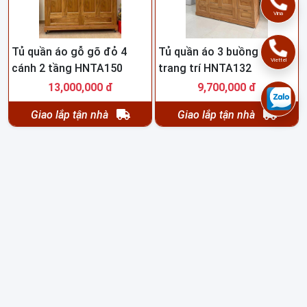
Vina
Tủ quần áo gỗ gõ đỏ 4
Tủ quần áo 3 buồng có kệ
Viettel
cánh 2 tầng HNTA150
trang trí HNTA132
13,000,000 đ
9,700,000 đ
Giao lắp tận nhà
Giao lắp tận nhà
Tủ áo 3 cánh gỗ lát
Tủ quần áo 2 tầng cho nhà
HNTA166
chung cư HNTA149
10,500,000 đ
12,000,000 đ