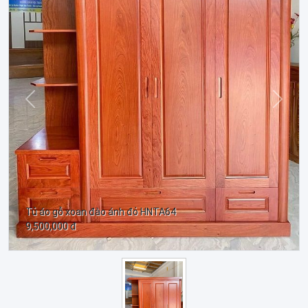
Trước
Sau
Tủ áo gỗ xoan đào ánh đỏ HNTA64
9,500,000 đ