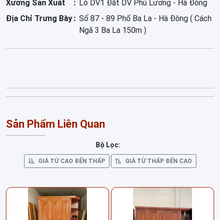
Xưởng Sản Xuất
Lô DV1 Đất DV Phú Lương - Hà Đông
Địa Chỉ Trưng Bày
Số 87 - 89 Phố Ba La - Hà Đông ( Cách
Ngã 3 Ba La 150m )
Sản Phẩm Liên Quan
Bộ Lọc:
GIÁ TỪ CAO ĐẾN THẤP
GIÁ TỪ THẤP ĐẾN CAO