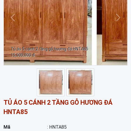
Trước
Sau
Tủ áo 5 cánh 2 tầng gỗ hương đá HNTA85
15,500,000 đ
TỦ ÁO 5 CÁNH 2 TẦNG GỖ HƯƠNG ĐÁ
HNTA85
Mã
: HNTA85