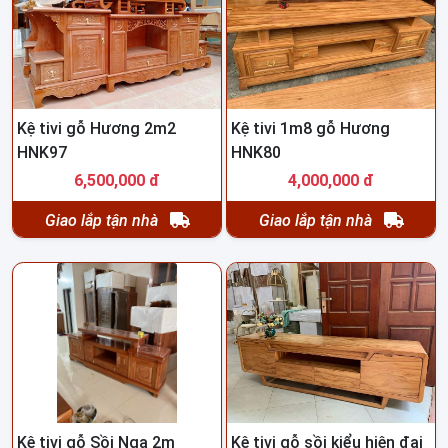
Kệ tivi gỗ Hương 2m2
Kệ tivi 1m8 gỗ Hương
HNK97
HNK80
6,500,000 đ
4,000,000 đ
Giao lắp tận nhà
Giao lắp tận nhà
Kệ tivi gỗ Sồi Nga 2m
Kệ tivi gỗ sồi kiểu hiện đại