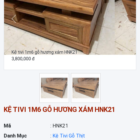
Trước
Sau
Kệ tivi 1m6 gỗ hương xám HNK21
3,800,000 đ
KỆ TIVI 1M6 GỖ HƯƠNG XÁM HNK21
Mã
: HNK21
Danh Mục
:
Kệ Tivi Gỗ Thịt