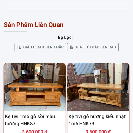
Sản Phẩm Liên Quan
Bộ Lọc:
GIÁ TỪ CAO ĐẾN THẤP
GIÁ TỪ THẤP ĐẾN CAO
Kệ tivi 1m6 gỗ sồi màu
Kệ tivi gỗ hương kiểu nhật
hương HNK87
1m6 HNK79
3,600,000 đ
3,600,000 đ