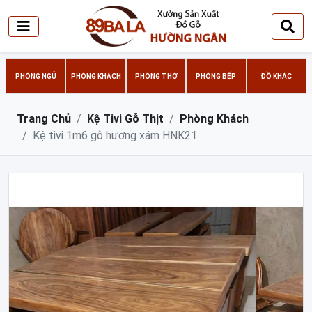
PHÒNG NGỦ
PHÒNG KHÁCH
PHÒNG THỜ
PHÒNG BẾP
ĐỒ KHÁC
Trang Chủ
Kệ Tivi Gỗ Thịt
Phòng Khách
Kệ tivi 1m6 gỗ hương xám HNK21