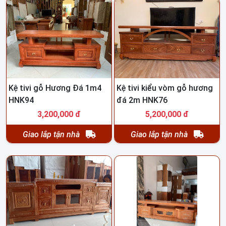
Kệ tivi gỗ Hương Đá 1m4
Kệ tivi kiểu vòm gỗ hương
HNK94
đá 2m HNK76
3,200,000 đ
5,200,000 đ
Giao lắp tận nhà
Giao lắp tận nhà