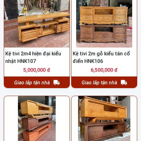
Kệ tivi 2m4 hiện đại kiểu
Kệ tivi 2m gỗ kiểu tân cổ
nhật HNK107
điển HNK106
5,000,000 đ
6,500,000 đ
Giao lắp tận nhà
Giao lắp tận nhà