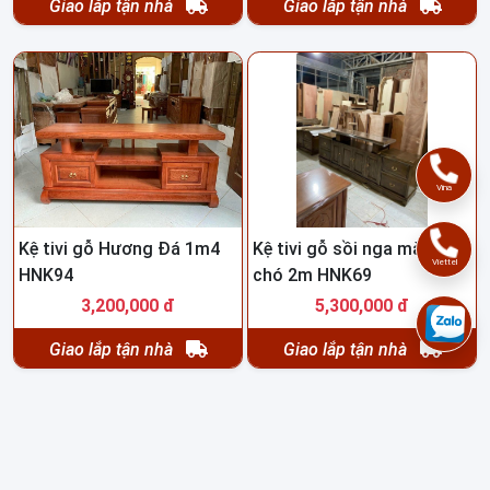
Giao lắp tận nhà
Giao lắp tận nhà
Vina
Kệ tivi gỗ Hương Đá 1m4
Kệ tivi gỗ sồi nga màu óc
Viettel
HNK94
chó 2m HNK69
3,200,000 đ
5,300,000 đ
Giao lắp tận nhà
Giao lắp tận nhà