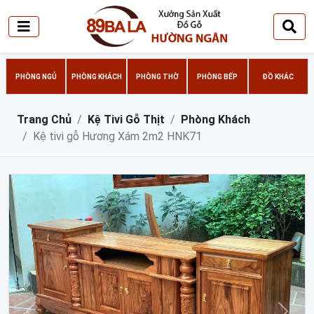
PHÒNG NGỦ
PHÒNG KHÁCH
PHÒNG THỜ
PHÒNG BẾP
ĐỒ KHÁC
Trang Chủ
Kệ Tivi Gỗ Thịt
Phòng Khách
Kệ tivi gỗ Hương Xám 2m2 HNK71