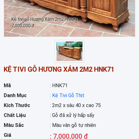
Trước
Sau
Kệ tivi gỗ Hương Xám 2m2 HNK71
7,000,000 đ
KỆ TIVI GỖ HƯƠNG XÁM 2M2 HNK71
Mã
: HNK71
Danh Mục
:
Kệ Tivi Gỗ Thịt
Kích Thước
: 2m2 x sâu 40 x cao 75
Chất Liệu
: Gỗ đã xử lý hấp sấy
Màu Sắc
: Màu vân gỗ tự nhiên
Giá
: 7,000,000 đ