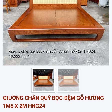
Trước
Sau
giường chân quỳ bọc đệm gỗ hương 1m6 x 2m HNG24
12,000,000 đ
GIƯỜNG CHÂN QUỲ BỌC ĐỆM GỖ HƯƠNG
1M6 X 2M HNG24