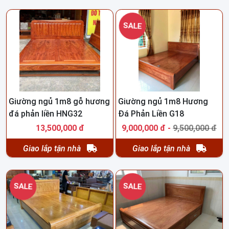
SALE
Giường ngủ 1m8 gỗ hương
Giường ngủ 1m8 Hương
đá phản liền HNG32
Đá Phản Liền G18
13,500,000 đ
9,000,000 đ -
9,500,000 đ
Giao lắp tận nhà
Giao lắp tận nhà
SALE
SALE