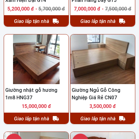
Xám Hiện Đại G14
Phản Hàng Dày G15
5,200,000 đ -
5,700,000 đ
7,000,000 đ -
7,500,000 đ
Giao lắp tận nhà
Giao lắp tận nhà
Giường nhật gỗ hương
Giường Ngủ Gỗ Công
1m8 HNG37
Nghiệp Giá Rẻ CN07
15,000,000 đ
3,500,000 đ
Giao lắp tận nhà
Giao lắp tận nhà