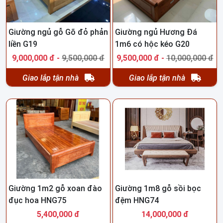
Giường ngủ gỗ Gõ đỏ phản
Giường ngủ Hương Đá
liền G19
1m6 có hộc kéo G20
9,000,000 đ -
9,500,000 đ
9,500,000 đ -
10,000,000 đ
Giao lắp tận nhà
Giao lắp tận nhà
Giường 1m2 gỗ xoan đào
Giường 1m8 gỗ sồi bọc
đục hoa HNG75
đệm HNG74
5,400,000 đ
14,000,000 đ