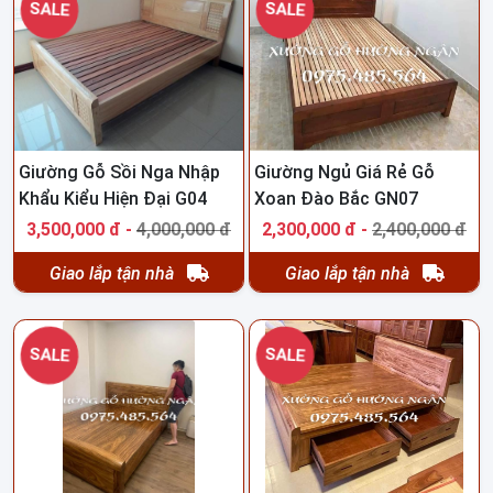
SALE
SALE
Giường Gỗ Sồi Nga Nhập
Giường Ngủ Giá Rẻ Gỗ
Khẩu Kiểu Hiện Đại G04
Xoan Đào Bắc GN07
3,500,000 đ -
4,000,000 đ
2,300,000 đ -
2,400,000 đ
Giao lắp tận nhà
Giao lắp tận nhà
SALE
SALE