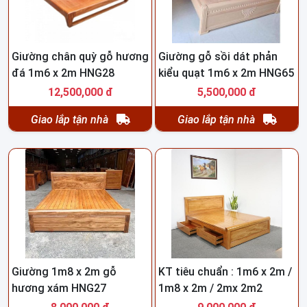
Giường chân quỳ gỗ hương
Giường gỗ sồi dát phản
đá 1m6 x 2m HNG28
kiểu quạt 1m6 x 2m HNG65
12,500,000 đ
5,500,000 đ
Giao lắp tận nhà
Giao lắp tận nhà
Giường 1m8 x 2m gỗ
KT tiêu chuẩn : 1m6 x 2m /
hương xám HNG27
1m8 x 2m / 2mx 2m2