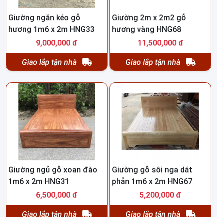
Giường ngăn kéo gỗ
Giường 2m x 2m2 gỗ
hương 1m6 x 2m HNG33
hương vàng HNG68
9,000,000 đ
11,500,000 đ
Giao lắp tận nhà
Giao lắp tận nhà
Giường ngủ gỗ xoan đào
Giường gỗ sôi nga dát
1m6 x 2m HNG31
phản 1m6 x 2m HNG67
6,500,000 đ
5,200,000 đ
Giao lắp tận nhà
Giao lắp tận nhà