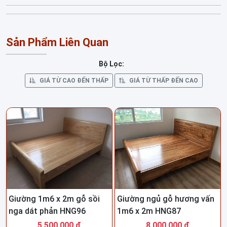
Sản Phẩm Liên Quan
Bộ Lọc:
GIÁ TỪ CAO ĐẾN THẤP
GIÁ TỪ THẤP ĐẾN CAO
Giường 1m6 x 2m gỗ sồi
Giường ngủ gỗ hương vấn
nga dát phản HNG96
1m6 x 2m HNG87
5,500,000 đ
8,000,000 đ