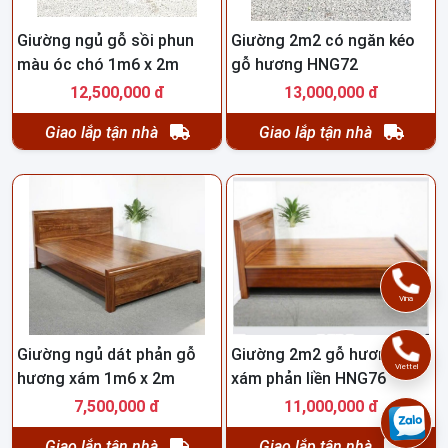
Giường ngủ gỗ sồi phun
Giường 2m2 có ngăn kéo
màu óc chó 1m6 x 2m
gỗ hương HNG72
HNG39
12,500,000 đ
13,000,000 đ
Giao lắp tận nhà
Giao lắp tận nhà
Vina
Giường ngủ dát phản gỗ
Giường 2m2 gỗ hương
Viettel
hương xám 1m6 x 2m
xám phản liền HNG76
7,500,000 đ
11,000,000 đ
Giao lắp tận nhà
Giao lắp tận nhà