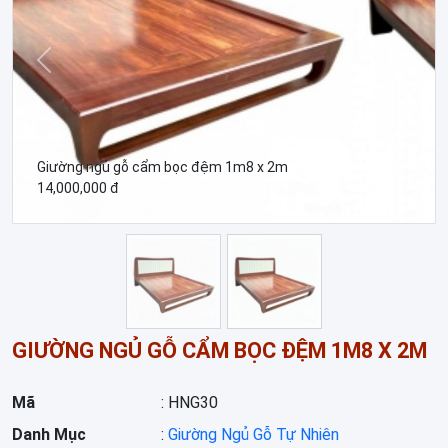
Trước
Sau
Giường ngủ gỗ cẩm bọc đệm 1m8 x 2m
14,000,000 đ
GIƯỜNG NGỦ GỖ CẨM BỌC ĐỆM 1M8 X 2M
Mã
: HNG30
Danh Mục
:
Giường Ngủ Gỗ Tự Nhiên