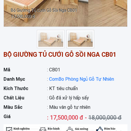
Bộ Giường Tủ Cưới Gỗ Sồi Nga CB01
17,500,000 đ
BỘ GIƯỜNG TỦ CƯỚI GỖ SỒI NGA CB01
Mã
: CB01
Danh Mục
:
ComBo Phòng Ngủ Gỗ Tự Nhiên
Kích Thước
: KT tiêu chuẩn
Chất Liệu
: Gỗ đã xử lý hấp sấy
Màu Sắc
: Màu vân gỗ tự nhiên
Giá
: 17,500,000 đ -
18,000,000 đ