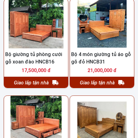
Bộ giường tủ phòng cưới
Bộ 4 món giường tủ áo gỗ
gỗ xoan đào HNCB16
gõ đỏ HNCB31
17,500,000 đ
21,000,000 đ
Giao lắp tận nhà
Giao lắp tận nhà