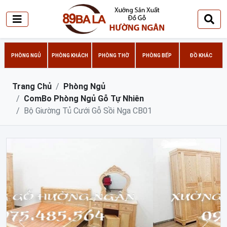
PHÒNG NGỦ
PHÒNG KHÁCH
PHÒNG THỜ
PHÒNG BẾP
ĐỒ KHÁC
Trang Chủ
Phòng Ngủ
ComBo Phòng Ngủ Gỗ Tự Nhiên
Bộ Giường Tủ Cưới Gỗ Sồi Nga CB01
Trước
Sau