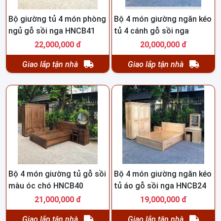
Vui Lòng liên hệ để có giá ưu đãi .
Bộ giường tủ 4 món phòng
Bộ 4 món giường ngăn kéo
ngủ gỗ sồi nga HNCB41
tủ 4 cánh gỗ sồi nga
HNCB25
Thông Tin Liên Hệ :
22,000,000 đ
20,000,000 đ
- SHOWROOM 400m2 : Số 89 Ba La - Hà Đông - Hà Đông
Giao lắp tận nhà
Giao lắp tận nhà
- HN ( mặt đường )
- Xưởng SX : DV 4 Đất dịch vụ Phú Lãm - Hà Đông - HN
- ĐT/ZALO : 0975.485.564 ( Em Tuấn - 24/7 )
Bộ 4 món giường tủ gỗ sồi
Bộ 4 món giường ngăn kéo
màu óc chó HNCB40
tủ áo gỗ sồi nga HNCB24
21,000,000 đ
19,000,000 đ
Giao lắp tận nhà
Giao lắp tận nhà