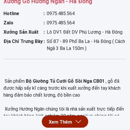
Xưởng Gỗ Hường Ngân - Hà Đông
Hotline
0975.485.564
Zalo
0975.485.564
Xưởng Sản Xuất
Lô DV1 Đất DV Phú Lương - Hà Đông
Địa Chỉ Trưng Bày
Số 87 - 89 Phố Ba La - Hà Đông ( Cách
Ngã 3 Ba La 150m )
Sản phẩm
Bộ Giường Tủ Cưới Gỗ Sồi Nga CB01
, gỗ đã
được hấp sấy kĩ càng trước khi xuất xưởng đến tay khách
hàng đảm bảo chất lượng, độ bền cao
Xưởng Hường Ngân chúng tôi là nhà sản xuất trực tiếp đến
tay khách hàng, kinh nghiệm 20 năm, ngoài ra chúng tôi có
showroom 400m2 tại số 89 Phố Ba La Hà Đông để phục vụ
khách hàng có nhu cầu đến tham quan, mua sắm, cảm nhận