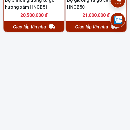
Bộ 3 món giường tủ gỗ
Bộ giường tủ gỗ cẩm đẹp
Viettel
hương xám HNCB51
HNCB50
20,500,000 đ
21,000,000 đ
Giao lắp tận nhà
Giao lắp tận nhà
Bộ 3 món giường tủ gỗ
Bộ giường tủ gỗ xoan đào
xoan đào HNCB48
hiện đại HNCB47
20,000,000 đ
23,000,000 đ
Giao lắp tận nhà
Giao lắp tận nhà