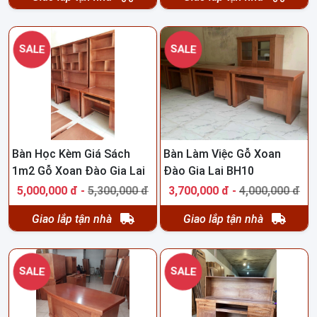
SALE
SALE
Bàn Học Kèm Giá Sách
Bàn Làm Việc Gỗ Xoan
1m2 Gỗ Xoan Đào Gia Lai
Đào Gia Lai BH10
BH09
5,000,000 đ -
5,300,000 đ
3,700,000 đ -
4,000,000 đ
Giao lắp tận nhà
Giao lắp tận nhà
SALE
SALE