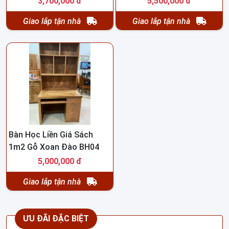
3,700,000 đ
5,500,000 đ
Giao lắp tận nhà
Giao lắp tận nhà
Bàn Học Liền Giá Sách
1m2 Gỗ Xoan Đào BH04
5,000,000 đ
Giao lắp tận nhà
ƯU ĐÃI ĐẶC BIỆT