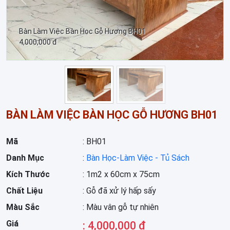
Trước
Sau
Bàn Làm Việc Bàn Học Gỗ Hương BH01
4,000,000 đ
BÀN LÀM VIỆC BÀN HỌC GỖ HƯƠNG BH01
Mã
: BH01
Danh Mục
:
Bàn Học-Làm Việc - Tủ Sách
Kích Thước
: 1m2 x 60cm x 75cm
Chất Liệu
: Gỗ đã xử lý hấp sấy
Màu Sắc
: Màu vân gỗ tự nhiên
Giá
: 4,000,000 đ