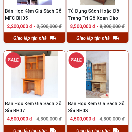
Bàn Học Kèm Giá Sách Gỗ
Tủ Đựng Sách Hoặc Đồ
Thông Tin Liên Hệ :
MFC BH05
Trang Trí Gỗ Xoan Đào
- SHOWROOM 400m2 : Số 89 Ba La - Hà Đông - Hà Đông
BH06
2,200,000 đ -
2,500,000 đ
8,500,000 đ -
8,800,000 đ
- HN ( mặt đường )
- Xưởng SX : DV 4 Đất dịch vụ Phú Lãm - Hà Đông - HN
Giao lắp tận nhà
Giao lắp tận nhà
- ĐT/ZALO : 0975.485.564 ( Em Tuấn - 24/7 )
SALE
SALE
Bàn Học Kèm Giá Sách Gỗ
Bàn Học Kèm Giá Sách Gỗ
Sồi BH07
Sồi BH08
4,500,000 đ -
4,800,000 đ
4,500,000 đ -
4,800,000 đ
Giao lắp tận nhà
Giao lắp tận nhà