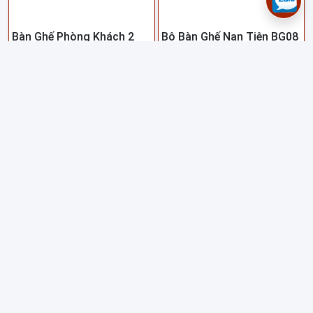
Bàn Ghế Phòng Khách 2
Bộ Bàn Ghế Nan Tiện BG08
Món BG07
9,500,000 đ -
10,000,000 đ
15,500,000 đ -
16,000,000
đ
Giao lắp tận nhà
Giao lắp tận nhà
SALE
SALE
Bộ Bàn Ghế Nan Tiện Màu
Bộ Bàn Ghế Phòng Khách
Óc Chó BG09
Gỗ Sồi Chân Quỳ BG10
15,500,000 đ -
16,000,000
14,500,000 đ -
15,000,000