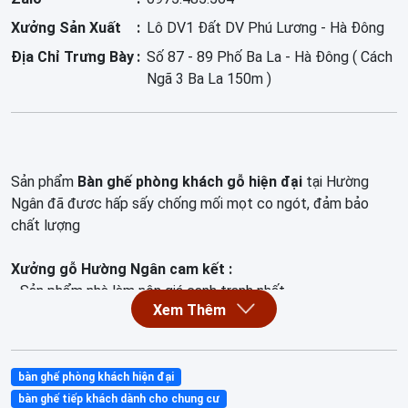
Xưởng Sản Xuất
Lô DV1 Đất DV Phú Lương - Hà Đông
Địa Chỉ Trưng Bày
Số 87 - 89 Phố Ba La - Hà Đông ( Cách
Ngã 3 Ba La 150m )
Sản phẩm
Bàn ghế phòng khách gỗ hiện đại
tại Hường
Ngân đã đươc hấp sấy chống mối mọt co ngót, đảm bảo
chất lượng
Xưởng gỗ Hường Ngân cam kết :
- Sản phẩm nhà làm nên giá cạnh tranh nhất
- Đảm bảo chất gỗ, gỗ đã được hấp sấy chống co ngót,
chống mọt mối
- Bảo hành dài hạn
bàn ghế phòng khách hiện đại
Ngoài sản phẩm trên xưởng chúng tôi còn nhiều mặt hàng nội
bàn ghế tiếp khách dành cho chung cư