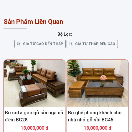
thất khác : giường ngủ, tủ áo, bàn thờ, bàn ghế ...các loại.
Nhận đặt hàng theo yêu cầu và thi công nội thất trọn gói .
Sản Phẩm Liên Quan
Thông Tin Liên Hệ :
Bộ Lọc:
- SHOWROOM 400m2 : Số 89 Ba La - Hà Đông - Hà Đông
GIÁ TỪ CAO ĐẾN THẤP
GIÁ TỪ THẤP ĐẾN CAO
- HN ( mặt đường )
- Xưởng SX : DV 4 Đất dịch vụ Phú Lãm - Hà Đông - HN
- ĐT/ZALO : 0975.485.564 ( Em Tuấn - 24/7 )
Bộ sofa góc gỗ sồi nga cả
Bộ ghế phòng khách cho
đệm BG28
nhà nhỏ gỗ sồi BG45
18,000,000 đ
18,000,000 đ