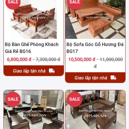
SALE
SALE
Bộ Bàn Ghế Phòng Khách
Bộ Sofa Góc Gỗ Hương Đá
Giá Rẻ BG16
BG17
6,800,000 đ -
7,300,000 đ
10,500,000 đ -
11,000,000
đ
Giao lắp tận nhà
Giao lắp tận nhà
SALE
SALE