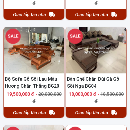
đ
đ
Giao lắp tận nhà
Giao lắp tận nhà
SALE
SALE
Bộ Sofa Gỗ Sồi Lau Màu
Bàn Ghế Chân Đùi Gà Gỗ
Hương Chân Thẳng BG20
Sồi Nga BG04
19,500,000 đ -
20,000,000
18,000,000 đ -
18,500,000
đ
đ
Giao lắp tận nhà
Giao lắp tận nhà