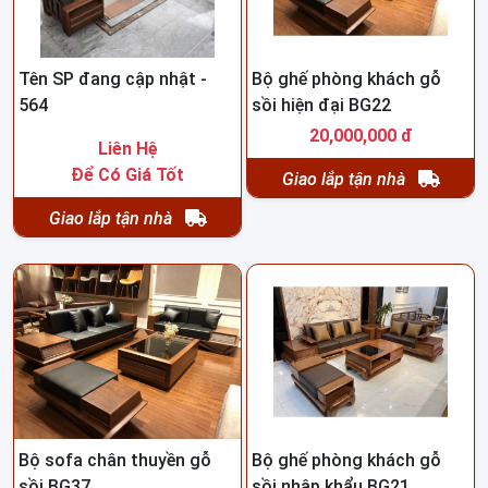
Tên SP đang cập nhật -
Bộ ghế phòng khách gỗ
564
sồi hiện đại BG22
20,000,000 đ
Liên Hệ
Để Có Giá Tốt
Giao lắp tận nhà
Giao lắp tận nhà
Bộ sofa chân thuyền gỗ
Bộ ghế phòng khách gỗ
sồi BG37
sồi nhập khẩu BG21