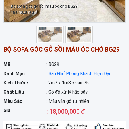
Bộ sofa góc gỗ sồi màu óc chó BG29
18,000,000 đ
BỘ SOFA GÓC GỖ SỒI MÀU ÓC CHÓ BG29
Mã
: BG29
Danh Mục
:
Bàn Ghế Phòng Khách Hiện Đại
Kích Thước
: 2m7 x 1m8 x sâu 75
Chất Liệu
: Gỗ đã xử lý hấp sấy
Màu Sắc
: Màu vân gỗ tự nhiên
Giá
: 18,000,000 đ