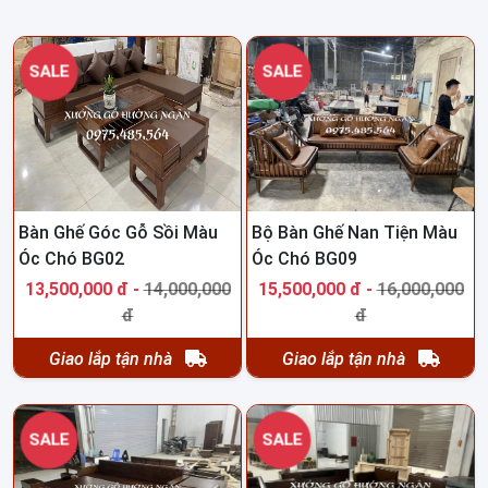
SALE
SALE
Bàn Ghế Góc Gỗ Sồi Màu
Bộ Bàn Ghế Nan Tiện Màu
Óc Chó BG02
Óc Chó BG09
13,500,000 đ -
14,000,000
15,500,000 đ -
16,000,000
đ
đ
Giao lắp tận nhà
Giao lắp tận nhà
SALE
SALE