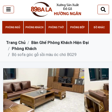
PHÒNG NGỦ
PHÒNG KHÁCH
PHÒNG THỜ
PHÒNG BẾP
ĐỒ KHÁC
Trang Chủ
Bàn Ghế Phòng Khách Hiện Đại
Phòng Khách
Bộ sofa góc gỗ sồi màu óc chó BG29
Trước
Sau