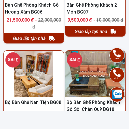
Bàn Ghế Phòng Khách Gỗ
Bàn Ghế Phòng Khách 2
Hương Xám BG06
Món BG07
21,500,000 đ -
22,000,000
9,500,000 đ -
10,000,000 đ
đ
Giao lắp tận nhà
Giao lắp tận nhà
Vina
SALE
SALE
Viettel
Bộ Bàn Ghế Nan Tiện BG08
Bộ Bàn Ghế Phòng Khách
Gỗ Sồi Chân Quỳ BG10
15,500,000 đ -
16,000,000
14,500,000 đ -
15,000,000
đ
đ